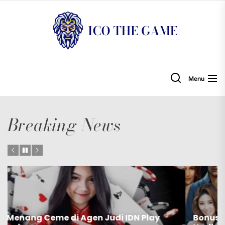
Skip
to
Situ
the
content
Slot
Menu
Gac
Res
Breaking News
dan
Daft
Judi
Bonus Slot Immortal Romance Tawarkan